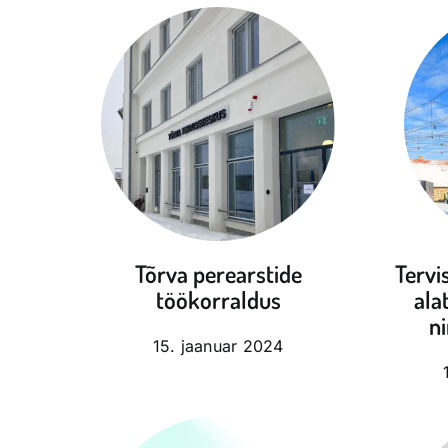
Tõrva perearstide
Tervi
töökorraldus
ala
n
15. jaanuar 2024