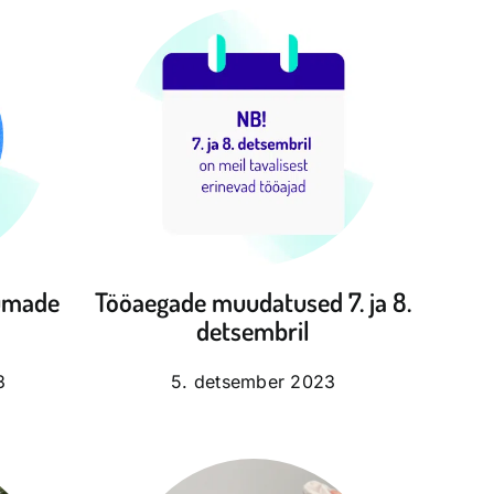
umade
Tööaegade muudatused 7. ja 8.
detsembril
3
5. detsember 2023