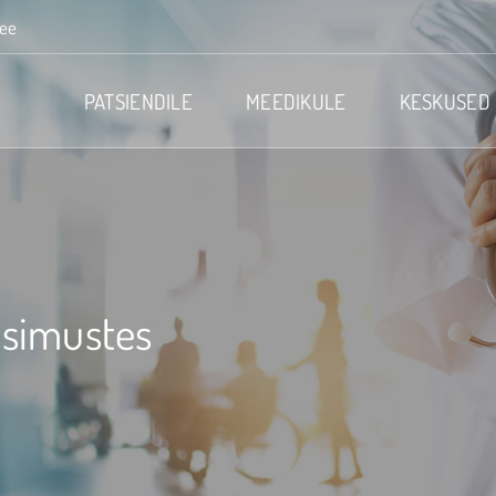
.ee
PATSIENDILE
MEEDIKULE
KESKUSED
üsimustes