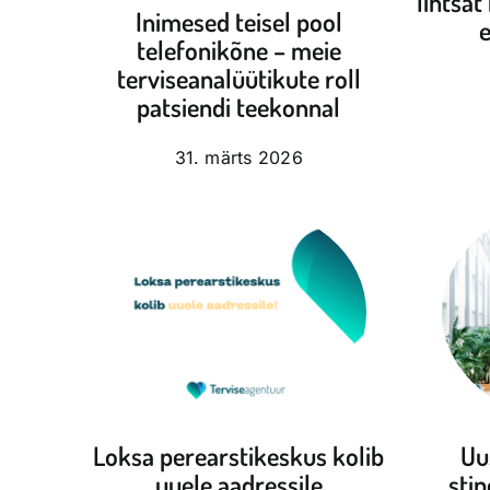
lihtsat
Inimesed teisel pool
e
telefonikõne – meie
terviseanalüütikute roll
patsiendi teekonnal
31. märts 2026
Uu
Loksa perearstikeskus kolib
sti
uuele aadressile