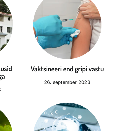
tusid
Vaktsineeri end gripi vastu
ga
26. september 2023
3