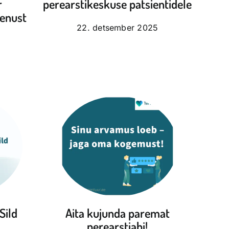
r
perearstikeskuse patsientidele
eenust
22. detsember 2025
Sild
Aita kujunda paremat
perearstiabi!