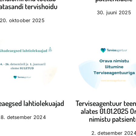
tasandi tervishoidu
30. juuni 2025
20. oktoober 2025
aegsed lahtiolekuajad
Terviseagentuur tee
alates 01.01.2025 O
18. detsember 2024
nimistu patsient
2. detsember 202