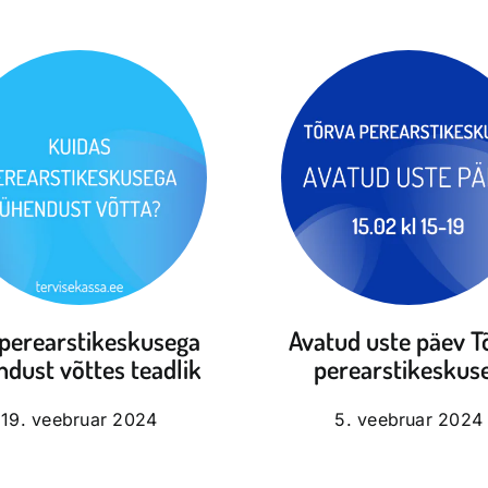
 perearstikeskusega
Avatud uste päev T
dust võttes teadlik
perearstikeskus
19. veebruar 2024
5. veebruar 2024