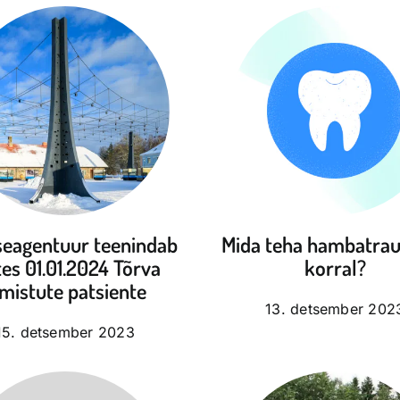
seagentuur teenindab
Mida teha hambatra
tes 01.01.2024 Tõrva
korral?
imistute patsiente
13. detsember 202
15. detsember 2023