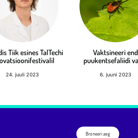
is Tiik esines TalTechi
Vaktsineeri en
ovatsioonifestivalil
puukentsefaliidi v
24. juuli 2023
6. juuni 2023
Broneeri aeg