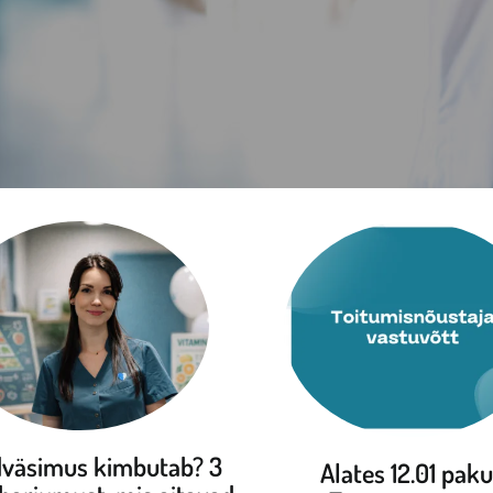
väsimus kimbutab? 3
Alates 12.01 pak