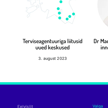
Terviseagentuuriga liitusid
Dr Mad
uued keskused
inn
3. august 2023
Eelvisiit
Valga