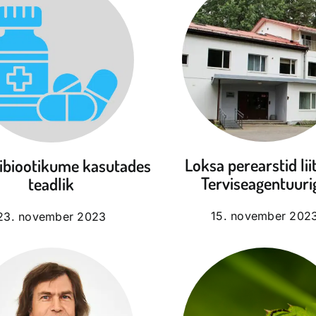
Loksa perearstid lii
tibiootikume kasutades
Terviseagentuuri
teadlik
15. november 202
23. november 2023