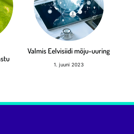
d
Valmis Eelvisiidi mõju-uuring
astu
1. juuni 2023