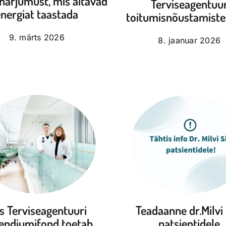
 harjumust, mis aitavad
Terviseagentuu
nergiat taastada
toitumisnõustamist
9. märts 2026
8. jaanuar 2026
s Terviseagentuuri
Teadaanne dr.Milvi 
pendiumifond toetab
patsientidele