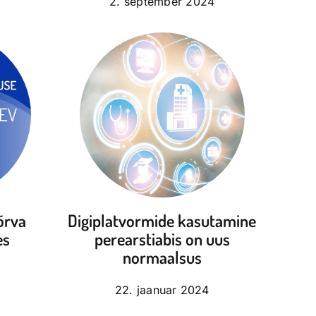
2. september 2024
õrva
Digiplatvormide kasutamine
es
perearstiabis on uus
normaalsus
22. jaanuar 2024