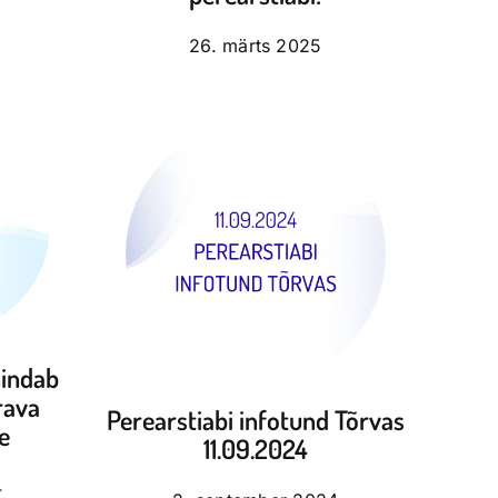
26. märts 2025
nindab
rava
Perearstiabi infotund Tõrvas
e
11.09.2024
4