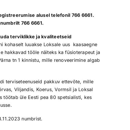
egistreerumise alusel telefonil 766 6661.
 numbrilt 766 6661.
da terviklikke ja kvaliteetseid
oni kohaselt luuakse Loksale uus
kaasaegne
le hakkavad tööle näiteks ka füsioterapeut ja
ärna tn 1 kinnistu, mille renoveerimine algab
i terviseteenuseid pakkuv ettevõte, mille
rvas, Viljandis, Koerus, Vormsil ja Loksal
töötab üle Eesti pea 80 spetsialisti, kes
gusse.
.11.2023 numbrist.