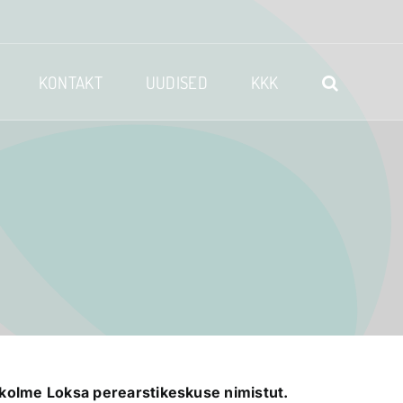
KONTAKT
UUDISED
KKK
 kolme Loksa perearstikeskuse nimistut.