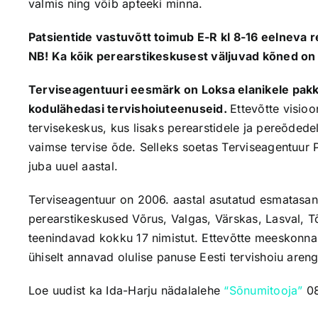
valmis ning võib apteeki minna.
Patsientide vastuvõtt toimub E-R kl 8-16 eelneva r
NB! Ka kõik perearstikeskusest väljuvad kõned on
Terviseagentuuri eesmärk on Loksa elanikele pakku
kodulähedasi tervishoiuteenuseid.
Ettevõtte visio
tervisekeskus, kus lisaks perearstidele ja pereõdede
vaimse tervise õde. Selleks soetas Terviseagentuur P
juba uuel aastal.
Terviseagentuur on 2006. aastal asutatud esmatasand
perearstikeskused Võrus, Valgas, Värskas, Lasval, Tõ
teenindavad kokku 17 nimistut. Ettevõtte meeskonnas 
ühiselt annavad olulise panuse Eesti tervishoiu aren
Loe uudist ka Ida-Harju nädalalehe
“Sõnumitooja”
08