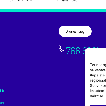
31. märts 2026
9. märts 2026
Broneeri aeg
766 6661
Terviseag
salvestat
Küpsiste 
regionaal
Soovi kor
aa
kasutamis
häiritud.
vis