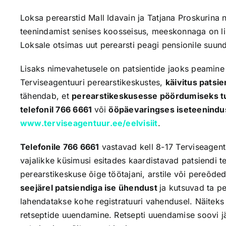
Loksa perearstid Mall Idavain ja Tatjana Proskurina 
teenindamist senises koosseisus, meeskonnaga on l
Loksale otsimas uut perearsti peagi pensionile suun
Lisaks nimevahetusele on patsientide jaoks peamine 
Terviseagentuuri perearstikeskustes,
käivitus patsie
tähendab, et
perearstikeskusesse pöördumiseks t
telefonil 766 6661
või
ööpäevaringses iseteenindu
www.terviseagentuur.ee/eelvisiit
.
Telefonile 766 6661
vastavad kell 8-17 Terviseagentu
vajalikke küsimusi esitades kaardistavad patsiendi 
perearstikeskuse õige töötajani, arstile või pereõde
seejärel patsiendiga ise ühendust
ja kutsuvad ta p
lahendatakse kohe registratuuri vahendusel. Näiteks 
retseptide uuendamine. Retsepti uuendamise soovi jä