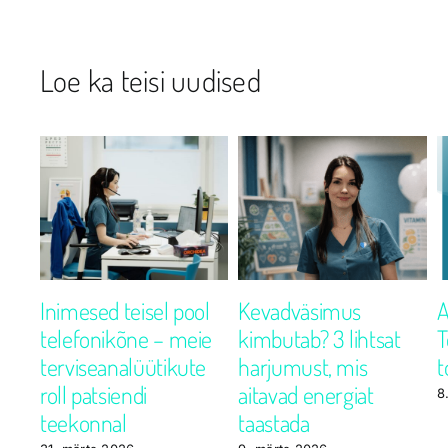
Loe ka teisi uudised
uri
Inimesed teisel pool
Kevadväsimus
A
telefonikõne – meie
kimbutab? 3 lihtsat
T
i
terviseanalüütikute
harjumust, mis
t
roll patsiendi
aitavad energiat
8
teekonnal
taastada