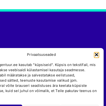
Privaatsuseaded
entuur.ee kasutab "küpsiseid". Küpsis on tekstifail, mis
akse veebisaidi külastamisel kasutaja seadmesse.
abil määratakse ja salvestatakse eelistused,
sed sätted, teenuste kasutamise valikud jpm.
ral võite brauseri seadistuses ära keelata küpsiste
e, kuid sel juhul on võimalik, et Teile pakutav teenus on