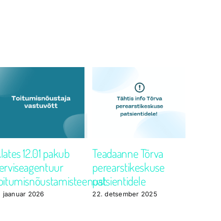
lates 12.01 pakub
Teadaanne Tõrva
Loksa
erviseagentuur
perearstikeskuse
perears
oitumisnõustamisteenust
patsientidele
uuele a
. jaanuar 2026
22. detsember 2025
19. nove