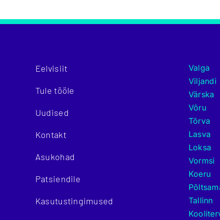
Eelvisiit
Valga
Viljandi
Tule tööle
Värska
Võru
Uudised
Tõrva
Kontakt
Lasva
Loksa
Asukohad
Vormsi
Koeru
Patsiendile
Põltsam
Kasutustingimused
Tallinn
Kooliter