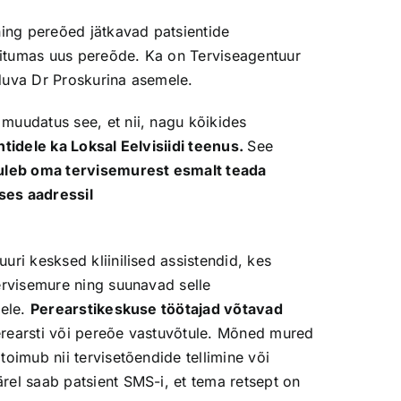
ning pereõed jätkavad patsientide
iitumas uus pereõde. Ka on Terviseagentuur
duva Dr Proskurina asemele.
muudatus see, et nii, nagu kõikides
ntidele ka Loksal Eelvisiidi teenus.
See
uleb oma tervisemurest esmalt teada
ses aadressil
uri kesksed kliinilised assistendid, kes
tervisemure ning suunavad selle
dele.
Perearstikeskuse töötajad võtavad
erearsti või pereõe vastuvõtule. Mõned mured
toimub nii tervisetõendide tellimine või
rel saab patsient SMS-i, et tema retsept on