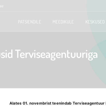
.ee
PATSIENDILE
MEEDIKULE
KESKUSED
tusid Terviseagentuuriga
Alates 01. novembrist teenindab Terviseagentuur