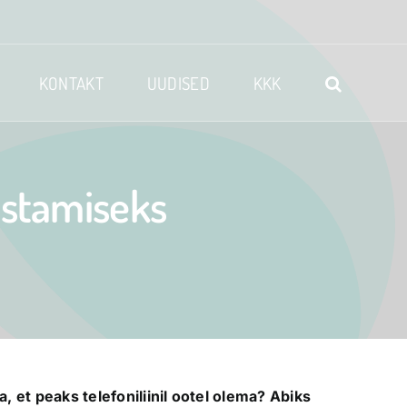
KONTAKT
UUDISED
KKK
astamiseks
et peaks telefoniliinil ootel olema? Abiks