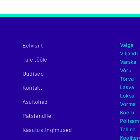
Eelvisiit
Valga
Viljandi
Tule tööle
Värska
Võru
Uudised
Tõrva
Kontakt
Lasva
Loksa
Asukohad
Vormsi
Koeru
Patsiendile
Põltsam
Kasutustingimused
Tallinn
Kooliter