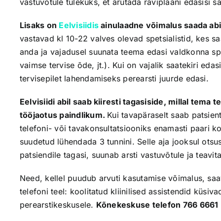
vastuvõtule tulekuks, et arutada raviplaani edasisi 
Lisaks on
Eelvisiidis
ainulaadne võimalus saada ab
vastavad kl 10-22 valves olevad spetsialistid, kes sa
anda ja vajadusel suunata teema edasi valdkonna spets
vaimse tervise õde, jt.). Kui on vajalik saatekiri eda
tervisepilet lahendamiseks perearsti juurde edasi.
Eelvisiidi abil saab kiiresti tagasiside, millal te
tööjaotus paindlikum.
Kui tavapäraselt saab patsien
telefoni- või tavakonsultatsiooniks enamasti paari ko
suudetud lühendada 3 tunnini. Selle aja jooksul ots
patsiendile tagasi, suunab arsti vastuvõtule ja teavita
Need, kellel puudub arvuti kasutamise võimalus, saa
telefoni teel: koolitatud kliinilised assistendid küs
perearstikeskusele.
Kõnekeskuse telefon 766 6661