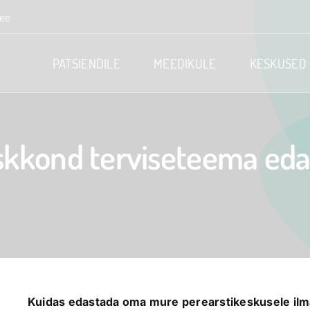
.ee
PATSIENDILE
MEEDIKULE
KESKUSED
keskkond terviseteema ed
Kuidas edastada oma mure perearstikeskusele ilma, 