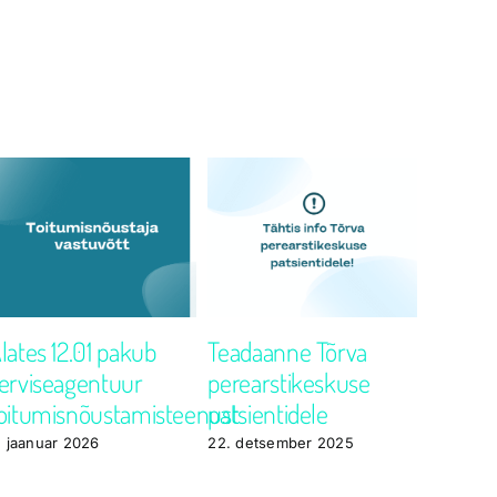
lates 12.01 pakub
Teadaanne Tõrva
Loksa
erviseagentuur
perearstikeskuse
perears
oitumisnõustamisteenust
patsientidele
uuele a
. jaanuar 2026
22. detsember 2025
19. nove