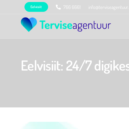
Skip
766 6661
info@terviseagentuur
Eelvisiit
to
content
Eelvisiit: 24/7 digi