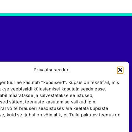
Privaatsuseaded
entuur.ee kasutab "küpsiseid". Küpsis on tekstifail, mis
akse veebisaidi külastamisel kasutaja seadmesse.
abil määratakse ja salvestatakse eelistused,
sed sätted, teenuste kasutamise valikud jpm.
ral võite brauseri seadistuses ära keelata küpsiste
e, kuid sel juhul on võimalik, et Teile pakutav teenus on