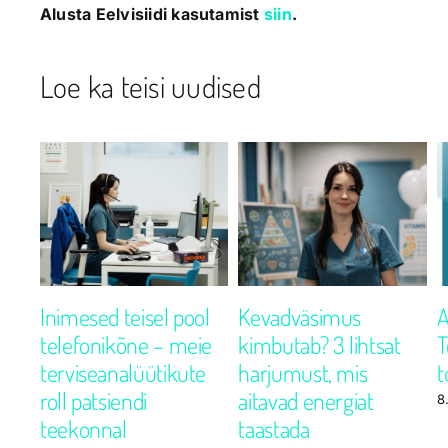
Alusta Eelvisiidi kasutamist
siin
.
Loe ka teisi uudised
uri
Inimesed teisel pool
Kevadväsimus
A
telefonikõne – meie
kimbutab? 3 lihtsat
T
i
terviseanalüütikute
harjumust, mis
t
roll patsiendi
aitavad energiat
8
teekonnal
taastada