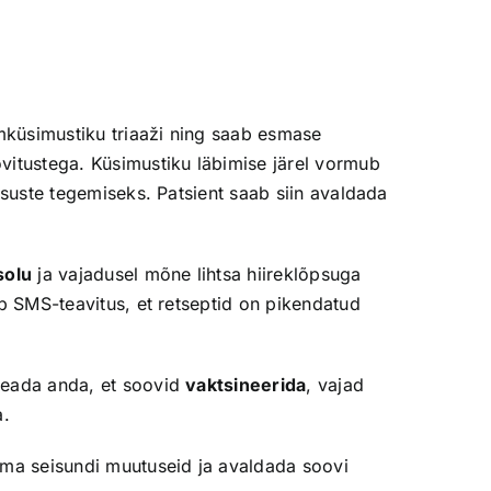
mküsimustiku triaaži ning saab esmase
vitustega. Küsimustiku läbimise järel vormub
tsuste tegemiseks. Patsient saab siin avaldada
solu
ja vajadusel mõne lihtsa hiireklõpsuga
ub SMS-teavitus, et retseptid on pikendatud
teada anda, et soovid
vaktsineerida
, vajad
a.
oma seisundi muutuseid ja avaldada soovi