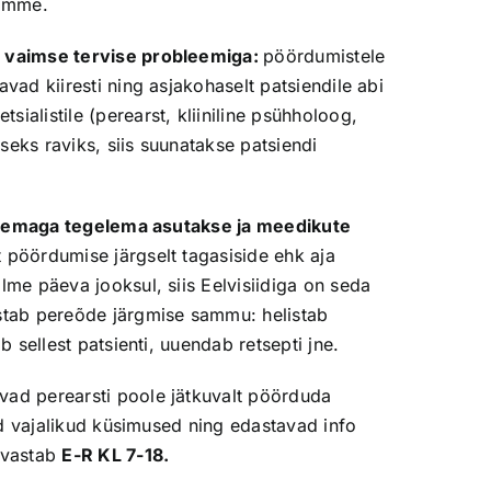
samme.
i vaimse tervise probleemiga:
pöördumistele
avad kiiresti ning asjakohaselt patsiendile abi
ialistile (perearst, kliiniline psühholoog,
siseks raviks, siis suunatakse patsiendi
ma teemaga tegelema asutakse ja meedikute
t pöördumise järgselt tagasiside ehk aja
lme päeva jooksul, siis Eelvisiidiga on seda
ustab pereõde järgmise sammu: helistab
b sellest patsienti, uuendab retsepti jne.
vad perearsti poole jätkuvalt pöörduda
ivad vajalikud küsimused ning edastavad info
vastab
E-R KL 7-18.