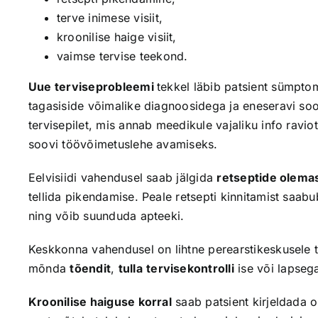
terve inimese visiit,
kroonilise haige visiit,
vaimse tervise teekond.
Uue terviseprobleemi
tekkel läbib patsient sümpto
tagasiside võimalike diagnoosidega ja eneseravi soo
tervisepilet, mis annab meedikule vajaliku info ravio
soovi töövõimetuslehe avamiseks.
Eelvisiidi vahendusel saab jälgida
retseptide olema
tellida pikendamise. Peale retsepti kinnitamist saab
ning võib suunduda apteeki.
Keskkonna vahendusel on lihtne perearstikeskusele 
mõnda
tõendit
,
tulla
tervisekontrolli
ise või lapseg
Kroonilise haiguse korral
saab patsient kirjeldada 