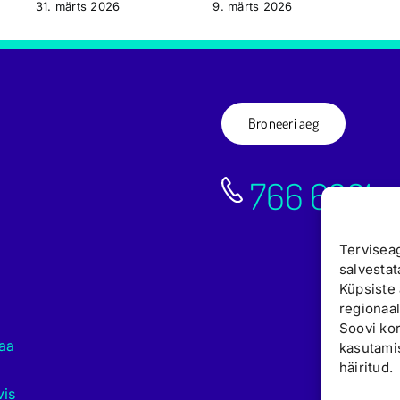
31. märts 2026
9. märts 2026
Broneeri aeg
766 6661
Terviseag
salvestat
Küpsiste 
regionaal
Soovi kor
aa
kasutamis
häiritud.
vis