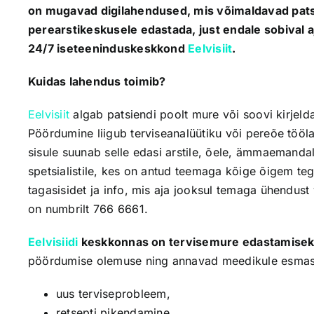
on mugavad digilahendused, mis võimaldavad pats
perearstikeskusele edastada, just endale sobival a
24/7 iseteeninduskeskkond
Eelvisiit
.
Kuidas lahendus toimib?
Eelvisiit
algab patsiendi poolt mure või soovi kirjelda
Pöördumine liigub terviseanalüütiku või pereõe tööla
sisule suunab selle edasi arstile, õele, ämmaemandal
spetsialistile, kes on antud teemaga kõige õigem te
tagasisidet ja info, mis aja jooksul temaga ühendus
on numbrilt 766 6661.
Eelvisiidi
keskkonnas on tervisemure edastamiseks 
pöördumise olemuse ning annavad meedikule esmase 
uus terviseprobleem,
retsepti pikendamine,