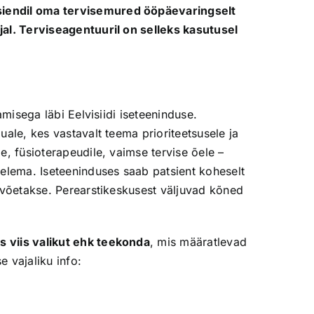
iendil oma tervisemured ööpäevaringselt
jal. Terviseagentuuril on selleks kasutusel
misega läbi Eelvisiidi iseteeninduse.
uale, kes vastavalt teema prioriteetsusele ja
e, füsioterapeudile, vaimse tervise õele –
gelema. Iseteeninduses saab patsient koheselt
t võetakse. Perearstikeskusest väljuvad kõned
viis valikut ehk teekonda
, mis määratlevad
vajaliku info: