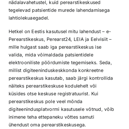
nädalavahetustel, kuid perearstikeskused
tegelevad patsientide murede lahendamisega
lahtiolekuaegadel.
Hetkel on Eestis kasutusel mitu lahendust – e-
Perearstikeskus, Perearst24, LEIA ja Eelvisiit –
mille hulgast saab iga perearstikeskus ise
valida, mida võimaldada patsientidele
elektrooniliste pöördumiste tegemiseks. Seda,
millist digiteeninduskeskkonda konkreetne
perearstikeskus kasutab, saab järgi kontrollida
näiteks perearstikeskuse kodulehelt või
küsides otse keskuse registratuurist. Kui
perearstikeskus pole veel mõnda
digiteenindusplatvormi kasutusele võtnud, võib
inimene teha ettepaneku võttes samuti
ühendust oma perearstikeskusega.