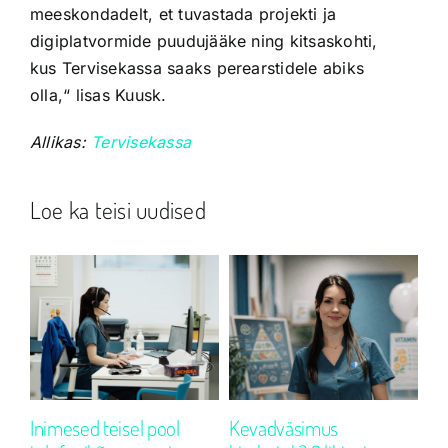
meeskondadelt, et tuvastada projekti ja
digiplatvormide puudujääke ning kitsaskohti,
kus Tervisekassa saaks perearstidele abiks
olla,“ lisas Kuusk.
Allikas:
Tervisekassa
Loe ka teisi uudised
Inimesed teisel pool
Kevadväsimus
Al