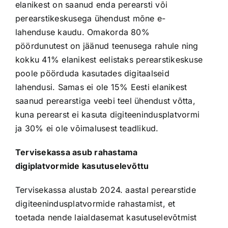
elanikest on saanud enda perearsti või
perearstikeskusega ühendust mõne e-
lahenduse kaudu. Omakorda 80%
pöördunutest on jäänud teenusega rahule ning
kokku 41% elanikest eelistaks perearstikeskuse
poole pöörduda kasutades digitaalseid
lahendusi. Samas ei ole 15% Eesti elanikest
saanud perearstiga veebi teel ühendust võtta,
kuna perearst ei kasuta digiteenindusplatvormi
ja 30% ei ole võimalusest teadlikud.
Tervisekassa asub rahastama
digiplatvormide kasutuselevõttu
Tervisekassa alustab 2024. aastal perearstide
digiteenindusplatvormide rahastamist, et
toetada nende laialdasemat kasutuselevõtmist