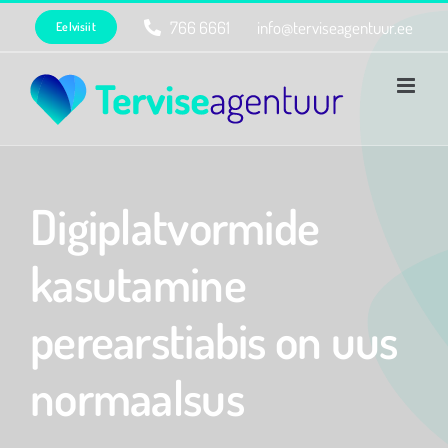
Skip
766 6661
info@terviseagentuur.ee
Eelvisiit
to
content
Digiplatvormide
kasutamine
perearstiabis on uus
normaalsus