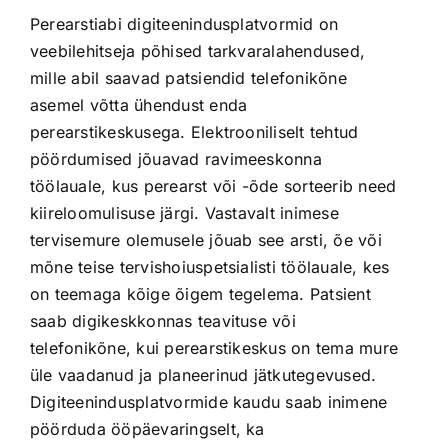
Perearstiabi digiteenindusplatvormid on
veebilehitseja põhised tarkvaralahendused,
mille abil saavad patsiendid telefonikõne
asemel võtta ühendust enda
perearstikeskusega. Elektrooniliselt tehtud
pöördumised jõuavad ravimeeskonna
töölauale, kus perearst või -õde sorteerib need
kiireloomulisuse järgi. Vastavalt inimese
tervisemure olemusele jõuab see arsti, õe või
mõne teise tervishoiuspetsialisti töölauale, kes
on teemaga kõige õigem tegelema. Patsient
saab digikeskkonnas teavituse või
telefonikõne, kui perearstikeskus on tema mure
üle vaadanud ja planeerinud jätkutegevused.
Digiteenindusplatvormide kaudu saab inimene
pöörduda ööpäevaringselt, ka