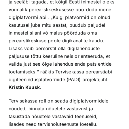
ja seeläbi tagada, et kõigil Eesti inimestel oleks
võimalik perearstikeskusesse pöörduda mõne
digiplatvormi abil. „Kuigi platvormid on olnud
kasutusel juba mitu aastat, puudub paljudel
inimestel siiani võimalus pöörduda oma
perearstikeskuse poole digikanalite kaudu.
Lisaks võib perearstil olla digilahenduste
paljususe tõttu keeruline neis orienteeruda, et
valida just see õige lahendus enda patsientide
toetamiseks,“ rääkis Tervisekassa perearstiabi
digiteenindusplatvormide (PADI) projektijuht
Kristin Kuusk
.
Tervisekassa roll on seada digiplatvormidele
nõuded, hinnata nõuetele vastavust ja
tasustada nõuetele vastavaid teenuseid,
lisades need tervishoiuteenuste loetellu.