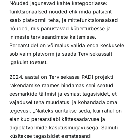
Nõuded jagunevad kahte kategooriasse:
funktsionaalsed nõuded ehk mida patsient
saab platvormil teha, ja mittefunktsionaalsed
nõuded, mis panustavad küberturbesse ja
inimeste terviseandmete kaitsmisse.
Perearstidel on võimalus valida enda keskusele
sobivaim platvorm ja saada Tervisekassalt
igakuist toetust.
2024. aastal on Tervisekassa PADI projekti
rakendamise raames hindamas seni seatud
eesmärkide täitmist ja esmast tagasisidet, et
vajadusel teha muudatusi ja kohandada oma
tegevusi. „Näiteks uuritakse seda, kui rahul on
elanikud perearstiabi kättesaadavuse ja
digiplatvormide kasutusmugavusega. Samuti
küsitakse tagasisidet esmatasandi