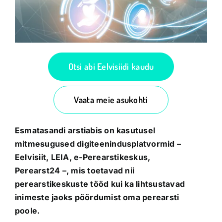
Otsi abi Eelvisiidi kaudu
Vaata meie asukohti
Esmatasandi arstiabis on kasutusel
mitmesugused digiteenindusplatvormid –
Eelvisiit, LEIA, e-Perearstikeskus,
Perearst24 –, mis toetavad nii
perearstikeskuste tööd kui ka lihtsustavad
inimeste jaoks pöördumist oma perearsti
poole.