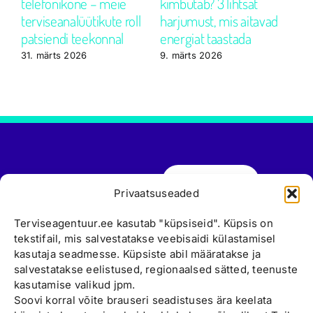
b
telefonikõne – meie
kimbutab? 3 lihtsat
Te
du
terviseanalüütikute roll
harjumust, mis aitavad
to
patsiendi teekonnal
energiat taastada
8.
31. märts 2026
9. märts 2026
Broneeri aeg
Eelvisiit
Valga
Privaatsuseaded
Viljandi
Tule tööle
Värska
Terviseagentuur.ee kasutab "küpsiseid". Küpsis on
766 6661
tekstifail, mis salvestatakse veebisaidi külastamisel
Võru
Uudised
kasutaja seadmesse. Küpsiste abil määratakse ja
Tõrva
salvestatakse eelistused, regionaalsed sätted, teenuste
Kontakt
Lasva
kasutamise valikud jpm.
Loksa
Soovi korral võite brauseri seadistuses ära keelata
Asukohad