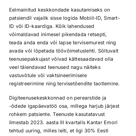
Eelmainitud keskkondade kasutamiseks on
patsiendil vajalik sisse logida Mobiil-ID, Smart-
ID või ID-kaardiga. Kõik lahendused
võimaldavad inimesel pikendada retsepti,
teada anda enda või lapse tervisemurest ning
avada või lõpetada töövõimetuslehti. Sõltuvalt
teenusepakkujast võivad kättesaadavad olla
veel täiendavad teenused nagu näiteks
vastuvõtule või vaktsineerimisele
registreerimine ning tervisetõendite taotlemine.
Digiteenusekeskkonnad on perearstide ja
-õdede igapäevatöö osa, millega harjub järjest
rohkem patsiente. Teenuste kasutatavust
ilmestab 2023. aasta III kvartalis Kantar Emori
tehtud uuring, milles leiti, et ligi 30% Eesti