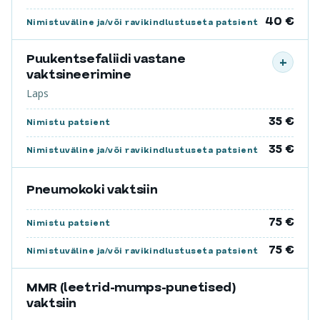
40 €
Nimistuväline ja/või ravikindlustuseta patsient
Puukentsefaliidi vastane
+
vaktsineerimine
Laps
35 €
Nimistu patsient
35 €
Nimistuväline ja/või ravikindlustuseta patsient
Pneumokoki vaktsiin
75 €
Nimistu patsient
75 €
Nimistuväline ja/või ravikindlustuseta patsient
MMR (leetrid-mumps-punetised)
vaktsiin