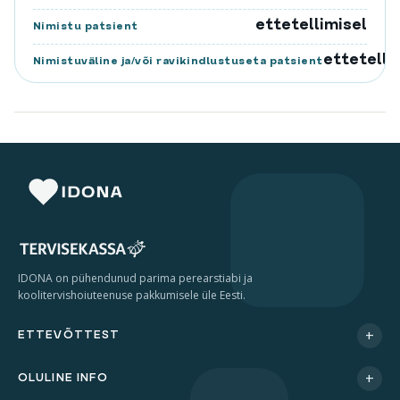
ettetellimisel
Nimistu patsient
ettetelli
Nimistuväline ja/või ravikindlustuseta patsient
IDONA on pühendunud parima perearstiabi ja
koolitervishoiuteenuse pakkumisele üle Eesti.
+
ETTEVÕTTEST
+
OLULINE INFO