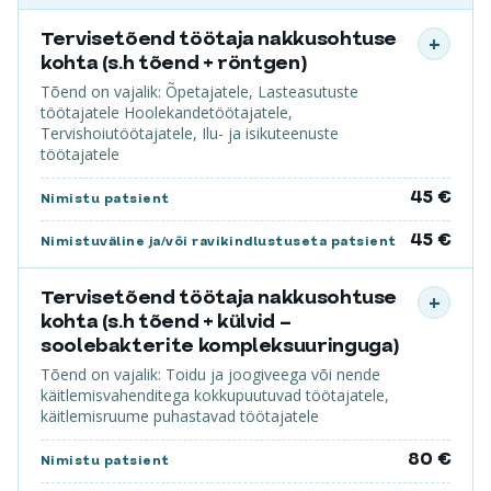
Tervisetõend töötaja nakkusohtuse
+
kohta (s.h tõend + röntgen)
Tõend on vajalik: Õpetajatele, Lasteasutuste
töötajatele Hoolekandetöötajatele,
Tervishoiutöötajatele, Ilu- ja isikuteenuste
töötajatele
45 €
Nimistu patsient
45 €
Nimistuväline ja/või ravikindlustuseta patsient
Tervisetõend töötaja nakkusohtuse
+
kohta (s.h tõend + külvid –
soolebakterite kompleksuuringuga)
Tõend on vajalik: Toidu ja joogiveega või nende
käitlemisvahenditega kokkupuutuvad töötajatele,
käitlemisruume puhastavad töötajatele
80 €
Nimistu patsient