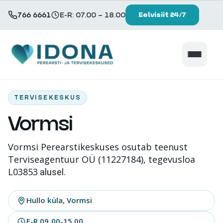
766 6661
E-R: 07.00 – 18.00
Eelvisiit 24/7
×
Teenused ja hinnakiri
TERVISEKESKUS
Vormsi
Patsiendile
Vormsi Perearstikeskuses osutab teenust
Keskused
Terviseagentuur OÜ (11227184), tegevusloa
L03853
alusel.
Tule tööle
Hullo küla, Vormsi
E-R 09.00-15.00