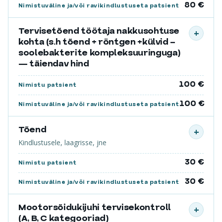
80 €
Nimistuväline ja/või ravikindlustuseta patsient
Tervisetõend töötaja nakkusohtuse
+
kohta (s.h tõend + röntgen +külvid –
soolebakterite kompleksuuringuga)
— täiendav hind
100 €
Nimistu patsient
100 €
Nimistuväline ja/või ravikindlustuseta patsient
Tõend
+
Kindlustusele, laagrisse, jne
30 €
Nimistu patsient
30 €
Nimistuväline ja/või ravikindlustuseta patsient
Mootorsõidukijuhi tervisekontroll
+
(A, B, C kategooriad)