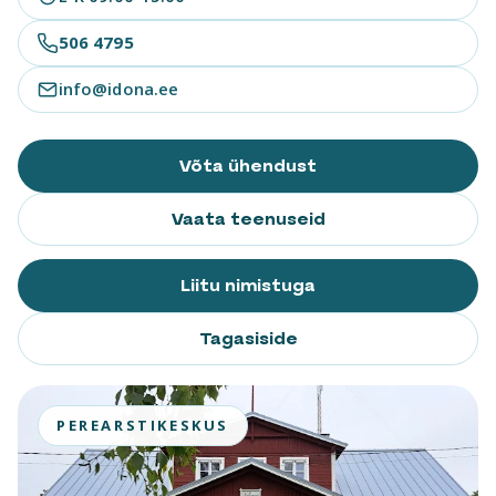
Eelvisiit 24/7
506 4795
E-R: 07.00 – 18.00
info@idona.ee
766 6661
Võta ühendust
Vaata teenuseid
Liitu nimistuga
Tagasiside
PEREARSTIKESKUS