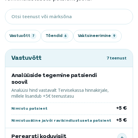
Vastuvõtt
Tõendid
Vaktsineerimine
7
6
9
Vastuvõtt
7 teenust
Analüüside tegemine patsiendi
soovil
Analüüsi hind vastavalt Tervisekassa hinnakirjale,
millele lisandub +5€ teenustasu
+5 €
Nimistu patsient
+5 €
Nimistuväline ja/või ravikindlustuseta patsient
Perearsti koduvisiit
+