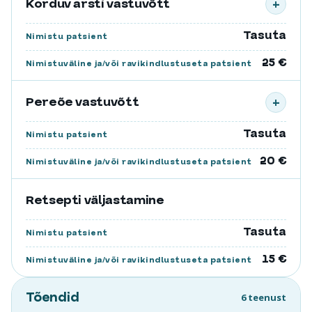
Korduv arsti vastuvõtt
+
Tasuta
Nimistu patsient
25 €
Nimistuväline ja/või ravikindlustuseta patsient
Pereõe vastuvõtt
+
Tasuta
Nimistu patsient
20 €
Nimistuväline ja/või ravikindlustuseta patsient
Retsepti väljastamine
Tasuta
Nimistu patsient
15 €
Nimistuväline ja/või ravikindlustuseta patsient
Tõendid
6 teenust