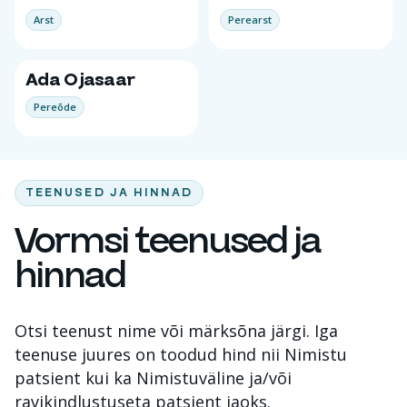
Arst
Perearst
Ada Ojasaar
Pereõde
TEENUSED JA HINNAD
Vormsi teenused ja
hinnad
Otsi teenust nime või märksõna järgi. Iga
teenuse juures on toodud hind nii Nimistu
patsient kui ka Nimistuväline ja/või
ravikindlustuseta patsient jaoks.