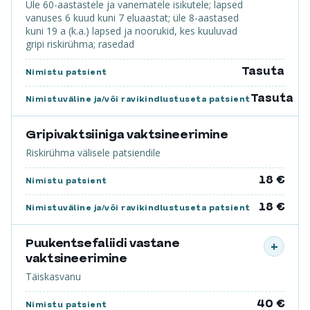
Üle 60-aastastele ja vanematele isikutele; lapsed
vanuses 6 kuud kuni 7 eluaastat; üle 8-aastased
kuni 19 a (k.a.) lapsed ja noorukid, kes kuuluvad
gripi riskirühma; rasedad
Tasuta
Nimistu patsient
Tasuta
Nimistuväline ja/või ravikindlustuseta patsient
Gripivaktsiiniga vaktsineerimine
Riskirühma välisele patsiendile
18 €
Nimistu patsient
18 €
Nimistuväline ja/või ravikindlustuseta patsient
Puukentsefaliidi vastane
+
vaktsineerimine
Täiskasvanu
40 €
Nimistu patsient