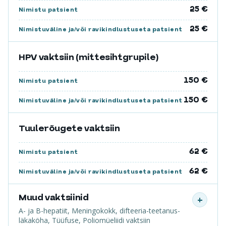
25 €
Nimistu patsient
25 €
Nimistuväline ja/või ravikindlustuseta patsient
HPV vaktsiin (mittesihtgrupile)
150 €
Nimistu patsient
150 €
Nimistuväline ja/või ravikindlustuseta patsient
Tuulerõugete vaktsiin
62 €
Nimistu patsient
62 €
Nimistuväline ja/või ravikindlustuseta patsient
Muud vaktsiinid
+
A- ja B-hepatiit, Meningokokk, difteeria-teetanus-
läkaköha, Tüüfuse, Poliomüeliidi vaktsiin