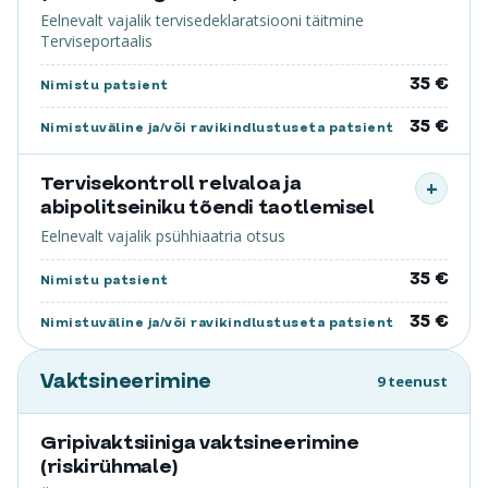
Eelnevalt vajalik tervisedeklaratsiooni täitmine
Terviseportaalis
35 €
Nimistu patsient
35 €
Nimistuväline ja/või ravikindlustuseta patsient
Tervisekontroll relvaloa ja
+
abipolitseiniku tõendi taotlemisel
Eelnevalt vajalik psühhiaatria otsus
35 €
Nimistu patsient
35 €
Nimistuväline ja/või ravikindlustuseta patsient
Vaktsineerimine
9 teenust
Gripivaktsiiniga vaktsineerimine
(riskirühmale)