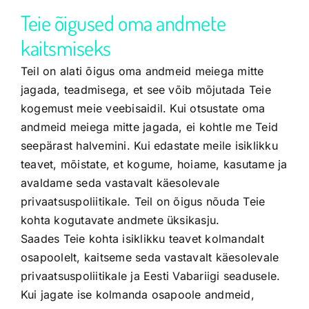
Teie õigused oma andmete
kaitsmiseks
Teil on alati õigus oma andmeid meiega mitte
jagada, teadmisega, et see võib mõjutada Teie
kogemust meie veebisaidil. Kui otsustate oma
andmeid meiega mitte jagada, ei kohtle me Teid
seepärast halvemini. Kui edastate meile isiklikku
teavet, mõistate, et kogume, hoiame, kasutame ja
avaldame seda vastavalt käesolevale
privaatsuspoliitikale. Teil on õigus nõuda Teie
kohta kogutavate andmete üksikasju.
Saades Teie kohta isiklikku teavet kolmandalt
osapoolelt, kaitseme seda vastavalt käesolevale
privaatsuspoliitikale ja Eesti Vabariigi seadusele.
Kui jagate ise kolmanda osapoole andmeid,