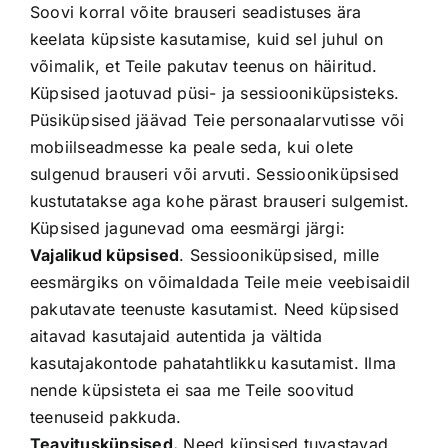
Soovi korral võite brauseri seadistuses ära
keelata küpsiste kasutamise, kuid sel juhul on
võimalik, et Teile pakutav teenus on häiritud.
Küpsised jaotuvad püsi- ja sessiooniküpsisteks.
Püsiküpsised jäävad Teie personaalarvutisse või
mobiilseadmesse ka peale seda, kui olete
sulgenud brauseri või arvuti. Sessiooniküpsised
kustutatakse aga kohe pärast brauseri sulgemist.
Küpsised jagunevad oma eesmärgi järgi:
Vajalikud küpsised
. Sessiooniküpsised, mille
eesmärgiks on võimaldada Teile meie veebisaidil
pakutavate teenuste kasutamist. Need küpsised
aitavad kasutajaid autentida ja vältida
kasutajakontode pahatahtlikku kasutamist. Ilma
nende küpsisteta ei saa me Teile soovitud
teenuseid pakkuda.
Teavitusküpsised.
Need küpsised tuvastavad,