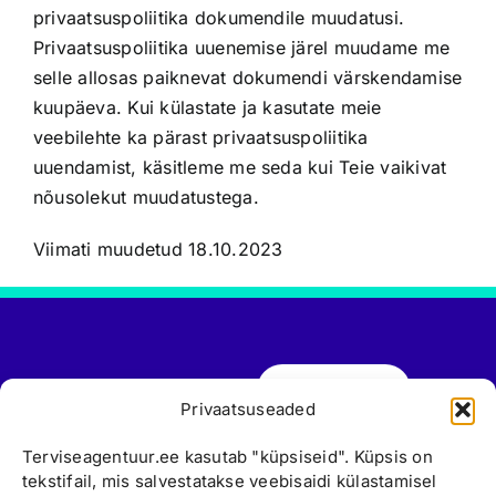
privaatsuspoliitika dokumendile muudatusi.
Privaatsuspoliitika uuenemise järel muudame me
selle allosas paiknevat dokumendi värskendamise
kuupäeva. Kui külastate ja kasutate meie
veebilehte ka pärast privaatsuspoliitika
uuendamist, käsitleme me seda kui Teie vaikivat
nõusolekut muudatustega.
Viimati muudetud 18.10.2023
Broneeri aeg
Eelvisiit
Valga
Privaatsuseaded
Viljandi
Tule tööle
Värska
Terviseagentuur.ee kasutab "küpsiseid". Küpsis on
766 6661
tekstifail, mis salvestatakse veebisaidi külastamisel
Võru