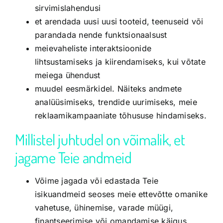
sirvimislahendusi
et arendada uusi uusi tooteid, teenuseid või
parandada nende funktsionaalsust
meievaheliste interaktsioonide
lihtsustamiseks ja kiirendamiseks, kui võtate
meiega ühendust
muudel eesmärkidel. Näiteks andmete
analüüsimiseks, trendide uurimiseks, meie
reklaamikampaaniate tõhususe hindamiseks.
Millistel juhtudel on võimalik, et
jagame Teie andmeid
Võime jagada või edastada Teie
isikuandmeid seoses meie ettevõtte omanike
vahetuse, ühinemise, varade müügi,
finantseerimise või omandamise käigus.