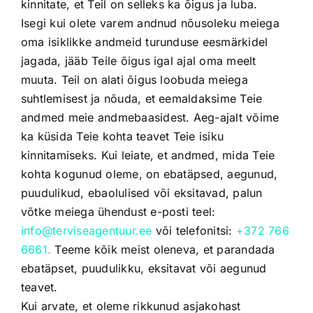
kinnitate, et Teil on selleks ka õigus ja luba.
Isegi kui olete varem andnud nõusoleku meiega
oma isiklikke andmeid turunduse eesmärkidel
jagada, jääb Teile õigus igal ajal oma meelt
muuta. Teil on alati õigus loobuda meiega
suhtlemisest ja nõuda, et eemaldaksime Teie
andmed meie andmebaasidest. Aeg-ajalt võime
ka küsida Teie kohta teavet Teie isiku
kinnitamiseks. Kui leiate, et andmed, mida Teie
kohta kogunud oleme, on ebatäpsed, aegunud,
puudulikud, ebaolulised või eksitavad, palun
võtke meiega ühendust e-posti teel:
info@terviseagentuur.ee
või telefonitsi:
+372 766
6661.
Teeme kõik meist oleneva, et parandada
ebatäpset, puudulikku, eksitavat või aegunud
teavet.
Kui arvate, et oleme rikkunud asjakohast