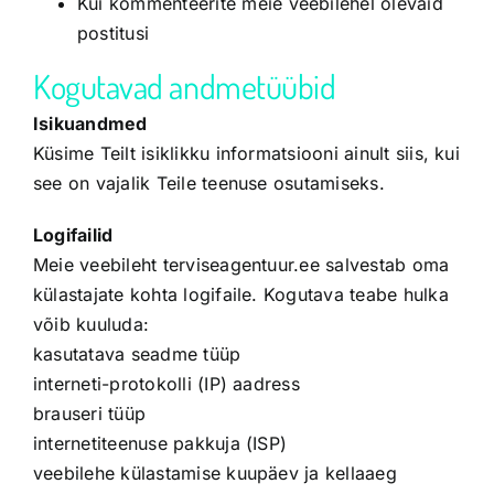
Kui kommenteerite meie veebilehel olevaid
postitusi
Kogutavad andmetüübid
Isikuandmed
Küsime Teilt isiklikku informatsiooni ainult siis, kui
see on vajalik Teile teenuse osutamiseks.
Logifailid
Meie veebileht terviseagentuur.ee salvestab oma
külastajate kohta logifaile. Kogutava teabe hulka
võib kuuluda:
kasutatava seadme tüüp
interneti-protokolli (IP) aadress
brauseri tüüp
internetiteenuse pakkuja (ISP)
veebilehe külastamise kuupäev ja kellaaeg