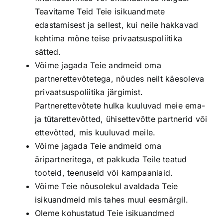
Teavitame Teid Teie isikuandmete
edastamisest ja sellest, kui neile hakkavad
kehtima mõne teise privaatsuspoliitika
sätted.
Võime jagada Teie andmeid oma
partnerettevõtetega, nõudes neilt käesoleva
privaatsuspoliitika järgimist.
Partnerettevõtete hulka kuuluvad meie ema-
ja tütarettevõtted, ühisettevõtte partnerid või
ettevõtted, mis kuuluvad meile.
Võime jagada Teie andmeid oma
äripartneritega, et pakkuda Teile teatud
tooteid, teenuseid või kampaaniaid.
Võime Teie nõusolekul avaldada Teie
isikuandmeid mis tahes muul eesmärgil.
Oleme kohustatud Teie isikuandmed