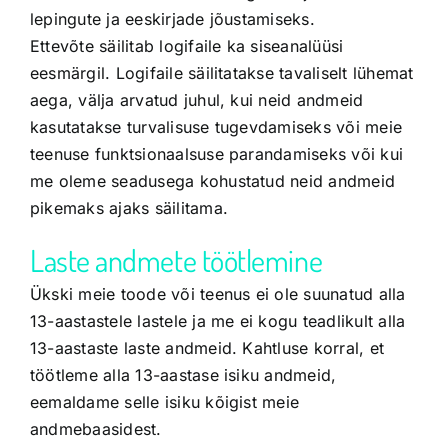
lepingute ja eeskirjade jõustamiseks.
Ettevõte säilitab logifaile ka siseanalüüsi
eesmärgil. Logifaile säilitatakse tavaliselt lühemat
aega, välja arvatud juhul, kui neid andmeid
kasutatakse turvalisuse tugevdamiseks või meie
teenuse funktsionaalsuse parandamiseks või kui
me oleme seadusega kohustatud neid andmeid
pikemaks ajaks säilitama.
Laste andmete töötlemine
Ükski meie toode või teenus ei ole suunatud alla
13-aastastele lastele ja me ei kogu teadlikult alla
13-aastaste laste andmeid. Kahtluse korral, et
töötleme alla 13-aastase isiku andmeid,
eemaldame selle isiku kõigist meie
andmebaasidest.