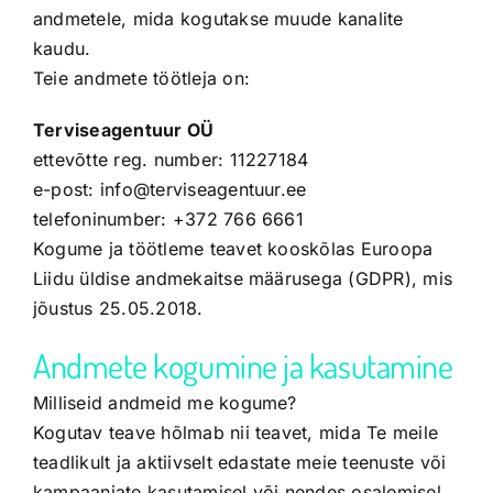
andmetele, mida kogutakse muude kanalite
kaudu.
Teie andmete töötleja on:
Terviseagentuur OÜ
ettevõtte reg. number: 11227184
e-post: info@terviseagentuur.ee
telefoninumber: +372 766 6661
Kogume ja töötleme teavet kooskõlas Euroopa
Liidu üldise andmekaitse määrusega (GDPR), mis
jõustus 25.05.2018.
Andmete kogumine ja kasutamine
Milliseid andmeid me kogume?
Kogutav teave hõlmab nii teavet, mida Te meile
teadlikult ja aktiivselt edastate meie teenuste või
kampaaniate kasutamisel või nendes osalemisel,