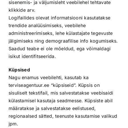
sisenemis- ja väljumisleht veebilehel tehtavate
klikkide arv.
Logifailides olevat informatsiooni kasutatakse
trendide analüüsimiseks, veebilehe
administreerimiseks, lehe külastajate tegevuste
jälgimiseks ning demograafilise info kogumiseks.
Saadud teabe ei ole mõeldud, ega võimaldagi
isikut identifitseerida.
Küpsised
Nagu enamus veebilehti, kasutab ka
terviseagentuur.ee “küpsiseid”. Küpsis on
sisuliselt tekstifail, mis salvestatakse veebisaidi
külastamisel kasutaja seadmesse. Küpsiste abil
määratakse ja salvestatakse eelistused,
regionaalsed sätted, teenuste kasutamise valikud
jpm.