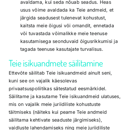
avaldama, kui seda nõuab seadus. Heas
usus võime avaldada ka Teie andmeid, et
järgida seadusest tulenevat kohustust,
kaitsta meie õigusi või omandit, ennetada
või tuvastada võimalikke meie teenuse
kasutamisega seonduvaid õigusrikkumisi ja
tagada teenuse kasutajate turvalisus.
Teie isikuandmete säilitamine
Ettevõte säilitab Teie isikuandmeid ainult seni,
kuni see on vajalik käesolevas
privaatsuspoliitikas sätestatud eesmärkidel.
Säilitame ja kasutame Teie isikuandmeid ulatuses,
mis on vajalik meie juriidiliste kohustuste
täitmiseks (näiteks kui peame Teie andmeid
säilitama kehtivate seaduste järgimiseks),
vaidluste lahendamiseks ning meie juriidiliste