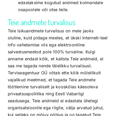
edastaksime kogutud andmed kolmandale
osapoolele või otse teile.
Teie andmete turvalisus
Teie isikuandmete turvalisus on meie jaoks
oluline, kuid pidage meeles, et ükski Interneti-teel
info vahetamise viis ega elektrooniline
salvestusmeetod pole 100% turvaline. Kuigi
anname endast kõik, et kaitsta Teie andmeid, ei
saa me tagada nende täielikku turvalisust.
Terviseagentuur OÜ võtab ette kõik mõistlikult
vajalikud meetmed, et tagada Teie andmete
töötlemine turvaliselt ja kooskõlas käesoleva
privaatsuspoliitika ning Eesti Vabariigi
seadusega. Teie andmeid ei edastata ühelegi
organisatsioonile ega riigile, välja arvatud juhul,
kui selleks on mõjuv põhjus ja on tagatud Teie