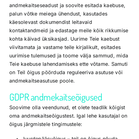
andmekaitseseadust ja soovite esitada kaebuse,
palun võtke meiega ühendust, kasutades
käesolevast dokumendist leitavaid
kontaktandmeid ja edastage meile kõik rikkumise
kohta käivad üksikasjad. Uurime Teie kaebust
viivitamata ja vastame teile kirjalikult, esitades
uurimise tulemused ja toome välja sammud, mida
Teie kaebuse lahendamiseks ette võtame. Samuti
on Teil õigus pöörduda reguleeriva asutuse või
andmekaitseasutuse poole.
GDPR andmekaitseõigused
Soovime olla veendunud, et olete teadlik kõigist
oma andmekaitseõigustest. Igal lehe kasutajal on
õigus järgmistele tingimustele:
Juurdepääsuõigus – teil on õigus nõuda