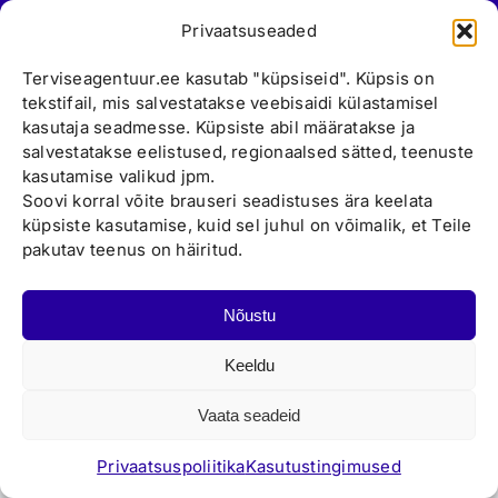
Värska
766 6661
Privaatsuseaded
Võru
Uudised
Tõrva
Terviseagentuur.ee kasutab "küpsiseid". Küpsis on
Kontakt
Lasva
tekstifail, mis salvestatakse veebisaidi külastamisel
kasutaja seadmesse. Küpsiste abil määratakse ja
Loksa
Asukohad
salvestatakse eelistused, regionaalsed sätted, teenuste
Vormsi
kasutamise valikud jpm.
Koeru
Patsiendile
Soovi korral võite brauseri seadistuses ära keelata
Põltsamaa
küpsiste kasutamise, kuid sel juhul on võimalik, et Teile
Kasutustingimused
Tallinn
pakutav teenus on häiritud.
Koolitervis
Privaatsuspoliitika
Nõustu
Keeldu
Vaata seadeid
Privaatsuspoliitika
Kasutustingimused