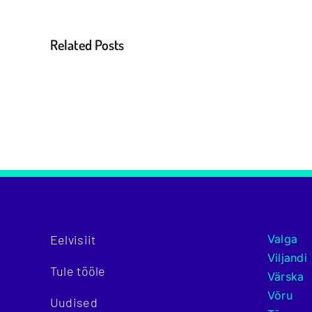
Related Posts
Eelvisiit
Valga
Viljandi
Tule tööle
Värska
Võru
Uudised