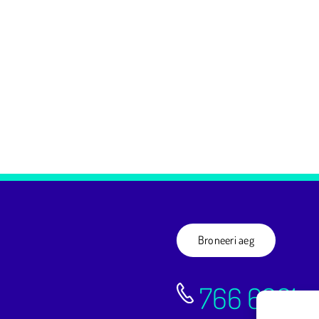
Broneeri aeg
766 6661