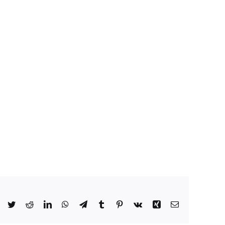
Facebook
Twitter
Reddit
LinkedIn
WhatsApp
Telegram
Tumblr
Pinterest
Vk
Xing
Email