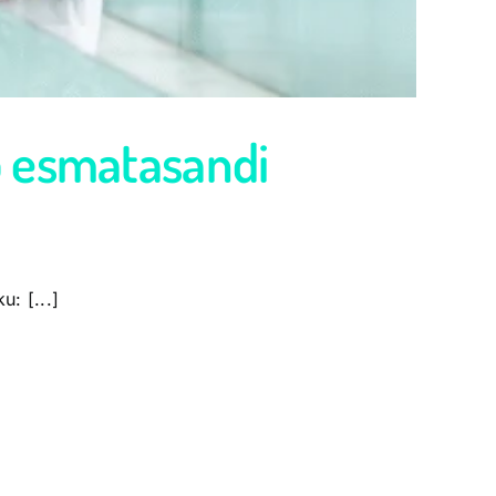
b esmatasandi
: [...]