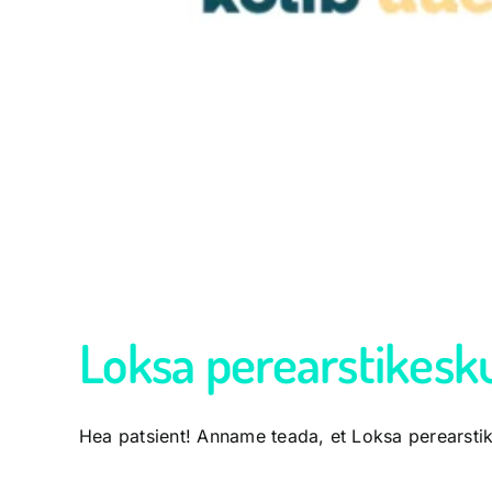
Loksa perearstikesku
Hea patsient! Anname teada, et Loksa perearstike