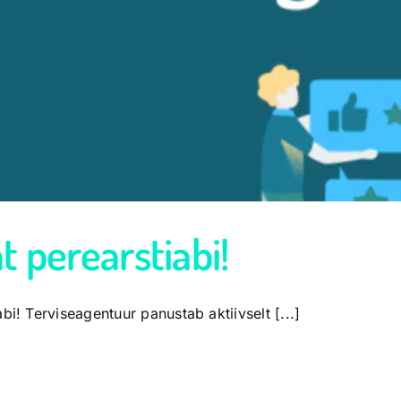
 perearstiabi!
i! Terviseagentuur panustab aktiivselt [...]