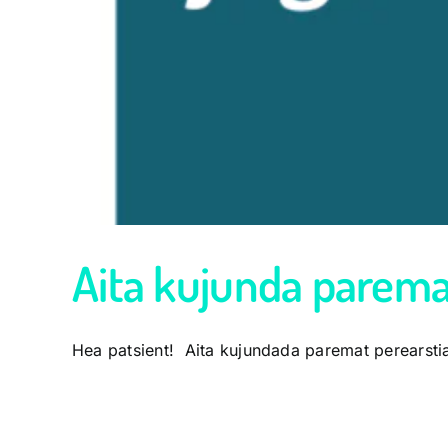
Aita kujunda paremat
Hea patsient! Aita kujundada paremat perearstiab