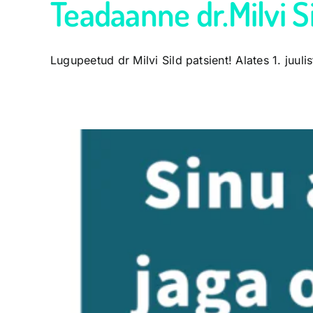
Teadaanne dr.Milvi Si
Lugupeetud dr Milvi Sild patsient! Alates 1. juulis