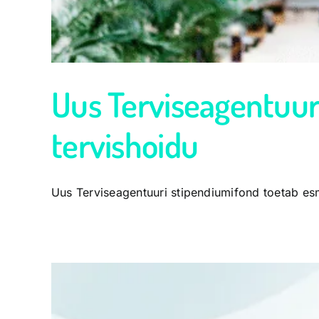
Uus Terviseagentuur
tervishoidu
Uus Terviseagentuuri stipendiumifond toetab esma