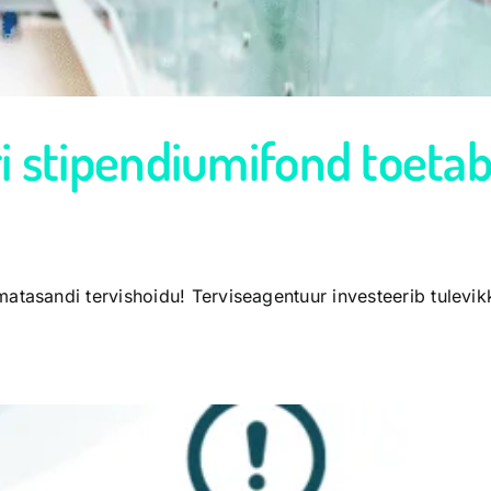
i stipendiumifond toeta
tasandi tervishoidu! Terviseagentuur investeerib tulevikku