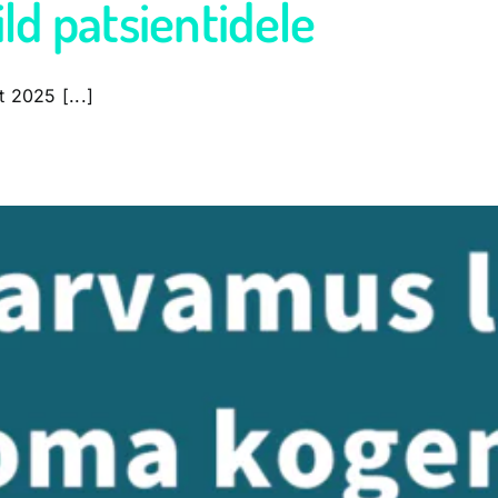
ld patsientidele
t 2025 [...]