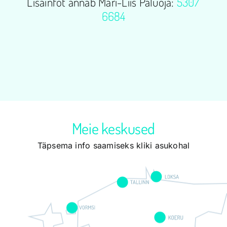
Lisainfot annab Mari-Liis Paluoja:
5307
6684
Meie keskused
Täpsema info saamiseks kliki asukohal