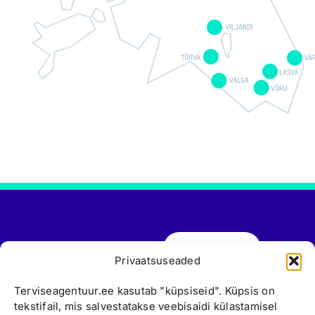
Broneeri aeg
Eelvisiit
Valga
Privaatsuseaded
Viljandi
Tule tööle
Värska
Terviseagentuur.ee kasutab "küpsiseid". Küpsis on
766 6661
tekstifail, mis salvestatakse veebisaidi külastamisel
Võru