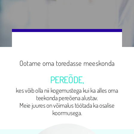
Ootame oma toredasse meeskonda
PEREÕDE,
kes võib olla nii kogemustega kui ka alles oma
teekonda pereõena alustav.
Meie juures on võimalus töötada ka osalise
koormusega.