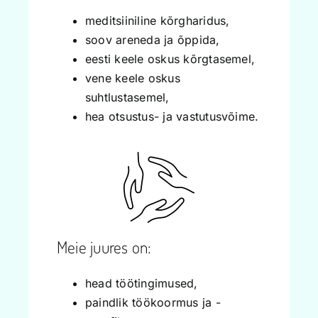
meditsiiniline kõrgharidus,
soov areneda ja õppida,
eesti keele oskus kõrgtasemel,
vene keele oskus
suhtlustasemel,
hea otsustus- ja vastutusvõime.
Meie juures on:
head töötingimused,
paindlik töökoormus ja -